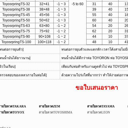
ToyosrpringTS-32
32×41
-1 ~ 3
-5 to 60
31
40
1
ToyosrpringTS-38
38×48
-1 ~ 3
39
40
1
ToyosrpringTS-45
45×56
-1 ~ 3
55
40
1
ToyosrpringTS-50
50×62
-1 ~ 3
60
40
2
ToyosrpringTS-63
63×80
-1 ~ 2
54
20
2
ToyosrpringTS-75
75×92
-1 ~ 2
62
20
3
ToyosrpringTS-90
90×108
-1 ~ 2
44
10
3
ToyosrpringTS-100
100×118
-1 ~ 2
48
10
4
[ทนต่อการยุบตัว]
ทนต่อการยุบตัวและแตกหัก เวลาโค้งสายไม่มี
[ทนน้ำมันได้ยาวนาน]
ทนน้ำมันได้ดีกว่าท่อ TOYORON ท่อ TOYOS
ผิวในเรียบ]
เทียบกับท่อสำหรับงานดูดทั่วไป ท่อ TOYOSPR
[ตรวจสอบของเหลวภายในท่อได้]
ด้วยความโปร่งใสที่มากกว่า ทำให้ง่ายต่อ
ขอใบเสนอราคา
ายใยลวดTAKARA
สายใยลวดZEM
สายใยลวดTAYAMA
ายใยลวดTOYOX
สายใยลวดTOYOSHIMA
สายใยลวดLEON