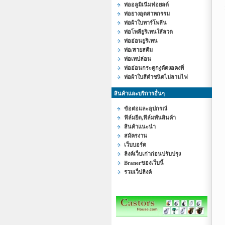
ท่ออลูมิเนีมฟอยลด์
ท่อยางอุตสาหกรรม
ท่อผ้าใบทาร์โพลีน
ท่อโพลียูริเทนใส้ลวด
ท่ออ่อนยูริเทน
ท่อ/สายสตีม
ท่อเทปล่อน
ท่ออ่อนกระดูกงูตัดงอคงที่
ท่อผ้าใบสีดำชนิดไม่ลามไฟ
สินค้าและบริการอื่นๆ
ข้อต่อและอุปกรณ์
ฟิล์มยืด,ฟิล์มพันสินค้า
สินค้าแนะนำ
สมัครงาน
เว็บบอร์ด
ลิงค์เว็บเก่าก่อนปรับปรุง
Branerของเว็บนี้
รวมเว็ปลิงค์