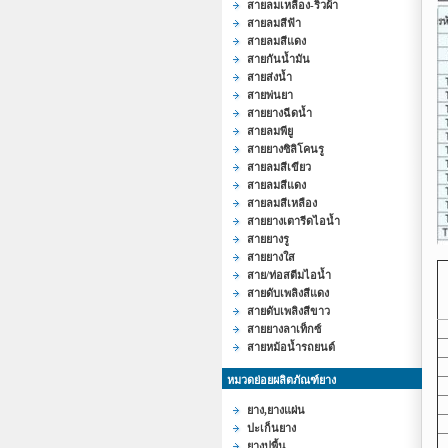
สายลมเหลือง-ริ้วผ้า
สายลมสีฟ้า
สายลมสีแดง
สายกันน้ำมัน
สายส่งน้ำ
สายพ่นยา
สายยางฉีดน้ำ
สายลมพียู
สายยางซิลิโคนรู
สายลมสีเขียว
สายลมสีแดง
สายลมสีเหลือง
สายยางเตารีดไอน้ำ
สายยางรู
สายยางใส
สาย/ท่อสตีมไอน้ำ
สายดับเพลิงสีแดง
สายดับเพลิงสีขาว
สายยางลาเท็กซ์
สายหม้อน้ำรถยนต์
หมวดย่อยผลิตภัณฑ์ยาง
ยาง,ยางแผ่น
ปะเก็นยาง
ยางปูพื้น