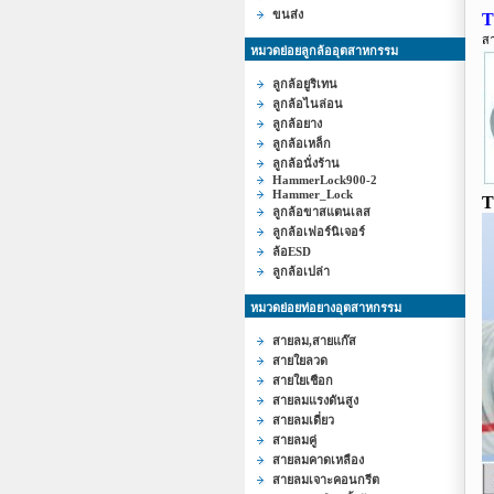
ขนส่ง
สา
หมวดย่อยลูกล้ออุตสาหกรรม
ลูกล้อยูริเทน
ลูกล้อไนล่อน
ลูกล้อยาง
ลูกล้อเหล็ก
ลูกล้อนั่งร้าน
HammerLock900-2
Hammer_Lock
T
ลูกล้อขาสแตนเลส
ลูกล้อเฟอร์นิเจอร์
ล้อESD
ลูกล้อเปล่า
หมวดย่อยท่อยางอุตสาหกรรม
สายลม,สายแก๊ส
สายใยลวด
สายใยเชือก
สายลมแรงดันสูง
สายลมเดี่ยว
สายลมคู่
สายลมคาดเหลือง
สายลมเจาะคอนกรีต