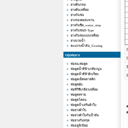
ยางตันกลม
ยางตันเหลี่ยม
ยางกันชน
ยางรองคอสะพาน
ยางกันซึม_water_stop
ยางกันชนD-Type
ยางกันชนแบบเหลี่ยม
ยางบวมน้ำ
ตะแกรงน้ำล้น_Grating
กลุ่มท่อยาง
ท่อลม,ท่อดูด
[
ท่อดูดน้ำสีฟ้าเกลียวนูน
ท่อดูดน้ำสีฟ้าผิวเรียบ
ท่อดูดเม็ดพลาสติก
ท่อดูดฝุ่น
ท่อพีวีซีเกลียวเหลี่ยม
ท่อดูดทราย
ท่อดูดโคลน
ท่อดูดน้ำเสริมผ้าใบ
ส
ท่อยางผ้าใบ
ส
ท่อยางผ้าใบกันน้ำมัน
ท่อยางกันทรุด
ท่ออลูมิเนียม