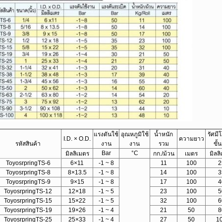
แรงดันใช้
อุณหภูมิใช้
น้ำหนัก
รัศมี
I.D. × O.D.
ความยาว
รหัสสินค้า
งาน
งาน
รวม
ขั้
Bar
°C
มิลลิเมตร
กก./ม้วน
เมตร
มิลล
ToyosrpringTS-6
6×11
-1 ~ 8
11
100
2
ToyosrpringTS-8
8×13.5
-1 ~ 8
14
100
3
ToyosrpringTS-9
9×15
-1 ~ 8
17
100
4
ToyosrpringTS-12
12×18
-1 ~ 5
23
100
5
ToyosrpringTS-15
15×22
-1 ~ 5
32
100
6
ToyosrpringTS-19
19×26
-1 ~ 4
21
50
8
ToyosrpringTS-25
25×33
-1 ~ 4
27
50
1