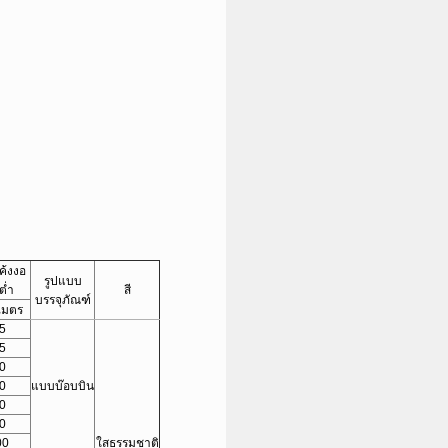
โค้งงอ
รูปแบบ
นต่ำ
สี
บรรจุภัณฑ์
ิเมตร
5
5
0
0
แบบบ๊อบบิน
0
0
00
ใสธรรมชาติ