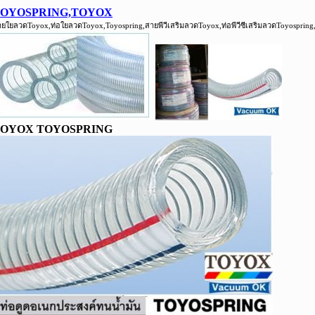
T
OYOSPRING,TOYOX
ยใยลวดToyox,ท่อใยลวดToyox,Toyospring,สายพีวีเสริมลวดToyox,ท่อพีวีซีเสริมลวดToyospring,
OYOX TOYOSPRING