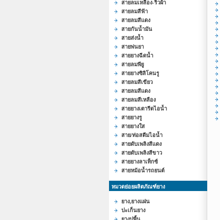
สายลมเหลือง-ริ้วผ้า
สายลมสีฟ้า
สายลมสีแดง
สายกันน้ำมัน
สายส่งน้ำ
สายพ่นยา
สายยางฉีดน้ำ
สายลมพียู
สายยางซิลิโคนรู
สายลมสีเขียว
สายลมสีแดง
สายลมสีเหลือง
สายยางเตารีดไอน้ำ
สายยางรู
สายยางใส
สาย/ท่อสตีมไอน้ำ
สายดับเพลิงสีแดง
สายดับเพลิงสีขาว
สายยางลาเท็กซ์
สายหม้อน้ำรถยนต์
หมวดย่อยผลิตภัณฑ์ยาง
ยาง,ยางแผ่น
ปะเก็นยาง
ยางปูพื้น