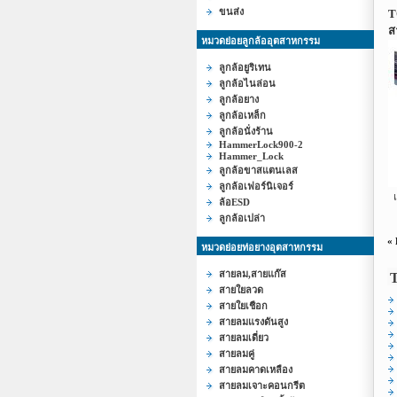
ขนส่ง
T
ส
หมวดย่อยลูกล้ออุตสาหกรรม
ลูกล้อยูริเทน
ลูกล้อไนล่อน
ลูกล้อยาง
ลูกล้อเหล็ก
ลูกล้อนั่งร้าน
HammerLock900-2
Hammer_Lock
ลูกล้อขาสแตนเลส
ลูกล้อเฟอร์นิเจอร์
แก
ล้อESD
ลูกล้อเปล่า
«
หมวดย่อยท่อยางอุตสาหกรรม
สายลม,สายแก๊ส
สายใยลวด
สายใยเชือก
สายลมแรงดันสูง
สายลมเดี่ยว
สายลมคู่
สายลมคาดเหลือง
สายลมเจาะคอนกรีต