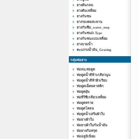
ยางตันกลม
ยางตันเหลี่ยม
ยางกันชน
ยางรองคอสะพาน
ยางกันซึม_water_stop
ยางกันชนD-Type
ยางกันชนแบบเหลี่ยม
ยางบวมน้ำ
ตะแกรงน้ำล้น_Grating
กลุ่มท่อยาง
ท่อลม,ท่อดูด
ท่อดูดน้ำสีฟ้าเกลียวนูน
ท่อดูดน้ำสีฟ้าผิวเรียบ
ท่อดูดเม็ดพลาสติก
ท่อดูดฝุ่น
ท่อพีวีซีเกลียวเหลี่ยม
ท่อดูดทราย
ท่อดูดโคลน
ท่อดูดน้ำเสริมผ้าใบ
ท่อยางผ้าใบ
ท่อยางผ้าใบกันน้ำมัน
ท่อยางกันทรุด
ท่ออลูมิเนียม