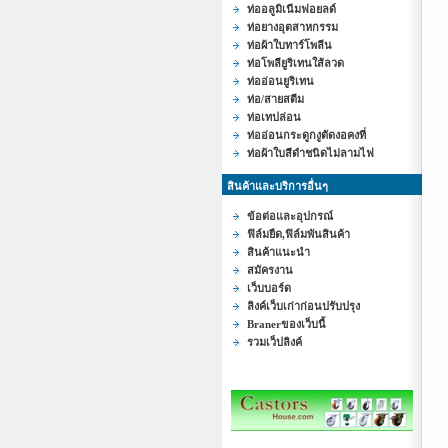
ท่ออลูมิเนีมฟอยลด์
ท่อยางอุตสาหกรรม
ท่อผ้าใบทาร์โพลีน
ท่อโพลียูริเทนใส้ลวด
ท่ออ่อนยูริเทน
ท่อ/สายสตีม
ท่อเทปล่อน
ท่ออ่อนกระดูกงูตัดงอคงที่
ท่อผ้าใบสีดำชนิดไม่ลามไฟ
สินค้าและบริการอื่นๆ
ข้อต่อและอุปกรณ์
ฟิล์มยืด,ฟิล์มพันสินค้า
สินค้าแนะนำ
สมัครงาน
เว็บบอร์ด
ลิงค์เว็บเก่าก่อนปรับปรุง
Branerของเว็บนี้
รวมเว็ปลิงค์