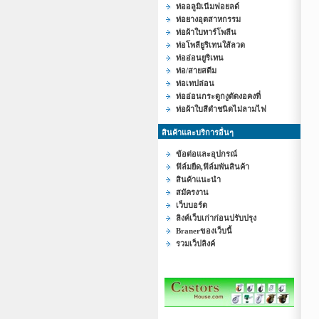
ท่ออลูมิเนีมฟอยลด์
ท่อยางอุตสาหกรรม
ท่อผ้าใบทาร์โพลีน
ท่อโพลียูริเทนใส้ลวด
ท่ออ่อนยูริเทน
ท่อ/สายสตีม
ท่อเทปล่อน
ท่ออ่อนกระดูกงูตัดงอคงที่
ท่อผ้าใบสีดำชนิดไม่ลามไฟ
สินค้าและบริการอื่นๆ
ข้อต่อและอุปกรณ์
ฟิล์มยืด,ฟิล์มพันสินค้า
สินค้าแนะนำ
สมัครงาน
เว็บบอร์ด
ลิงค์เว็บเก่าก่อนปรับปรุง
Branerของเว็บนี้
รวมเว็ปลิงค์