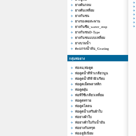
ยางตันกลม
ยางตันเหลี่ยม
ยางกันชน
ยางรองคอสะพาน
ยางกันซึม_water_stop
ยางกันชนD-Type
ยางกันชนแบบเหลี่ยม
ยางบวมน้ำ
ตะแกรงน้ำล้น_Grating
กลุ่มท่อยาง
ท่อลม,ท่อดูด
ท่อดูดน้ำสีฟ้าเกลียวนูน
ท่อดูดน้ำสีฟ้าผิวเรียบ
ท่อดูดเม็ดพลาสติก
ท่อดูดฝุ่น
ท่อพีวีซีเกลียวเหลี่ยม
ท่อดูดทราย
ท่อดูดโคลน
ท่อดูดน้ำเสริมผ้าใบ
ท่อยางผ้าใบ
ท่อยางผ้าใบกันน้ำมัน
ท่อยางกันทรุด
ท่ออลูมิเนียม