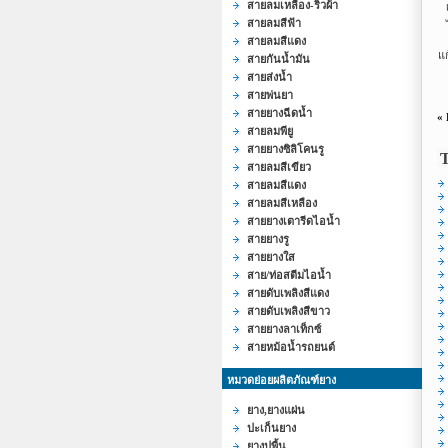
สายลมเหลือง-ริ้วผ้า
สายลมสีฟ้า
สายลมสีแดง
แก
สายกันน้ำมัน
สายส่งน้ำ
สายพ่นยา
สายยางฉีดน้ำ
«
สายลมพียู
สายยางซิลิโคนรู
สายลมสีเขียว
สายลมสีแดง
สายลมสีเหลือง
สายยางเตารีดไอน้ำ
สายยางรู
สายยางใส
สาย/ท่อสตีมไอน้ำ
สายดับเพลิงสีแดง
สายดับเพลิงสีขาว
สายยางลาเท็กซ์
สายหม้อน้ำรถยนต์
หมวดย่อยผลิตภัณฑ์ยาง
ยาง,ยางแผ่น
ปะเก็นยาง
ยางปูพื้น