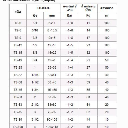
สเปคสายพีวีซีใยลวด Toyox toyospring