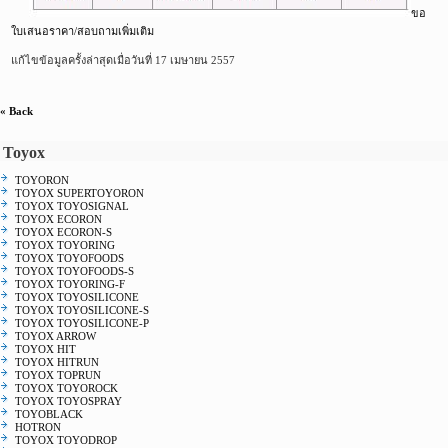
ขอ
ใบเสนอราคา/สอบถามเพิ่มเติม
แก้ไขข้อมูลครั้งล่าสุดเมื่อวันที่ 17 เมษายน 2557
« Back
Toyox
TOYORON
TOYOX SUPERTOYORON
TOYOX TOYOSIGNAL
TOYOX ECORON
TOYOX ECORON-S
TOYOX TOYORING
TOYOX TOYOFOODS
TOYOX TOYOFOODS-S
TOYOX TOYORING-F
TOYOX TOYOSILICONE
TOYOX TOYOSILICONE-S
TOYOX TOYOSILICONE-P
TOYOX ARROW
TOYOX HIT
TOYOX HITRUN
TOYOX TOPRUN
TOYOX TOYOROCK
TOYOX TOYOSPRAY
TOYOBLACK
HOTRON
TOYOX TOYODROP